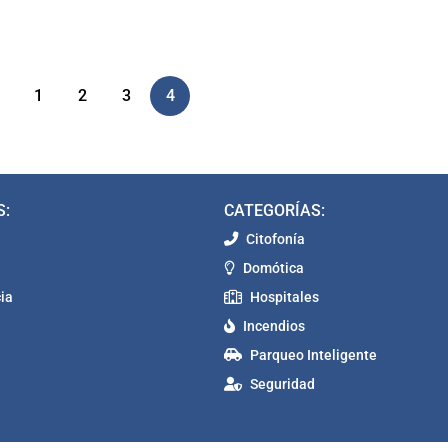
1
2
3
4
S:
CATEGORÍAS:
Citofonía
Domótica
ia
Hospitales
Incendios
Parqueo Inteligente
Seguridad