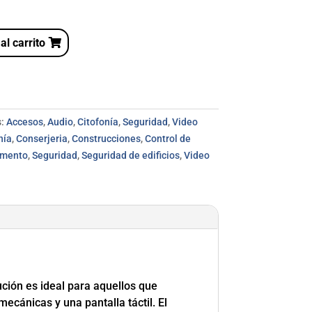
A
al carrito
l
t
e
r
n
:
Accesos
,
Audio
,
Citofonía
,
Seguridad
,
Video
a
nía
,
Conserjeria
,
Construcciones
,
Control de
t
amento
,
Seguridad
,
Seguridad de edificios
,
Video
i
v
e
:
ución es ideal para aquellos que
ecánicas y una pantalla táctil. El