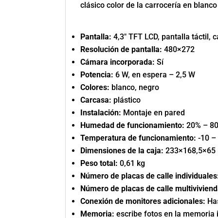
clásico color de la carrocería en blanco
Pantalla:
4,3″ TFT LCD, pantalla táctil, 
Resolución de pantalla:
480×272
Cámara incorporada:
Sí
Potencia:
6 W, en espera – 2,5 W
Colores:
blanco, negro
Carcasa:
plástico
Instalación:
Montaje en pared
Humedad de funcionamiento:
20% – 8
Temperatura de funcionamiento:
-10 –
Dimensiones de la caja:
233×168,5×65
Peso total:
0,61 kg
Número de placas de calle individuales
Número de placas de calle multiviviend
Conexión de monitores adicionales:
Has
Memoria:
escribe fotos en la memoria 