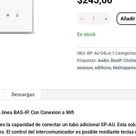
AU-
Añadir 
04F
cantidad
En stock
SKU:
BP-AU 04LA-1
Categorías
Etiquetas:
Audio
,
BasIP
,
Citofo
accesos
,
edificios
,
Multiapart
Descargas
 línea BAS-IP. Con Conexion a Wifi
 es la capacidad de conectar un tubo adicional SP-AU. Esta sol
. El control del intercomunicador es posible mediante teclas m