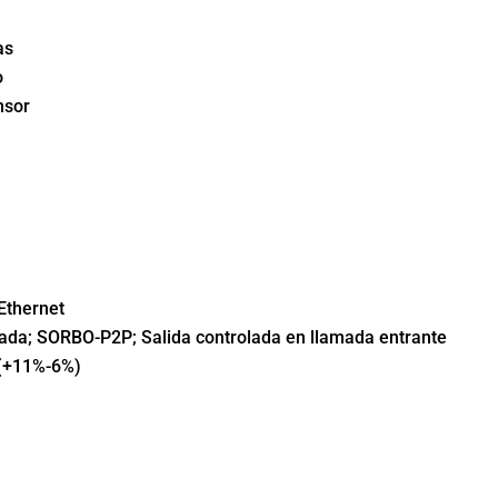
as
o
nsor
Ethernet
ada; SORBO-P2P; Salida controlada en llamada entrante
(+11%-6%)