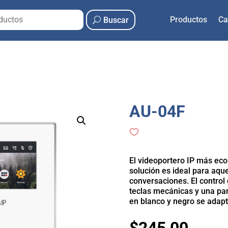
Productos
Ca
Buscar
AU-04F
El videoportero IP más econ
solución es ideal para aqu
conversaciones. El control
teclas mecánicas y una panta
en blanco y negro se adapta
$
245,00