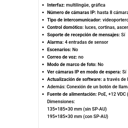
Interfaz:
multilingüe, gráfica
Número de cámaras IP:
hasta 8 cámar
Tipo de intercomunicador:
videoporter
Control domótico:
luces, cortinas, asce
Soporte de recepción de mensajes:
Sí
Alarma:
4 entradas de sensor
Escenarios:
No
Correo de voz:
no
Modo de marco de foto:
No
Ver cámaras IP en modo de espera:
Sí
Actualización de software:
a través de 
Además: Conexión de un botón de llam
Fuente de alimentación:
PoE, +12 VDC 
Dimensiones:
135×185×30 mm (sin SP-AU)
195×185×30 mm (con SP-AU)